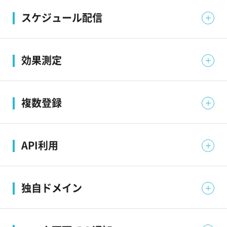
Yahoo!タグマネージャー（YTM）、Googleタグマネージ
スケジュール配信
ャー（GTM）との連携により、タグの配信を行えます。
日時や期間の指定、即時配信、繰り返し配信、定期配信な
効果測定
どで自動配信を行えます。
管理画面で配信数、表示数、クリック数を一括管理。キャ
複数登録
ンペーン毎やサイト毎、期間別で確認できるため、効果
的なPDCAに役立ちます。
複数のサイトの登録や複数の配信管理者の設定も可能
API利用
です。
貴社内で元々利用しているシステムとの連携が可能で
独自ドメイン
す。
貴社オリジナルのドメインでプッシュ通知を配信でき