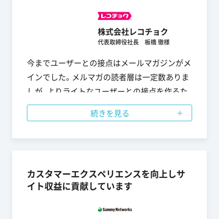
リオも変わりますので、よりきめ細やかな配信
条件により効果を上げていければと思っていま
株式会社レコチョク
す。
代表取締役社長 板橋 徹様
今までユーザーとの接点はメールマガジンがメ
インでした。メルマガの読者層は一定数ありま
しが、よりライトなユーザーとの接点を作るた
めプッシュ通知の導入を行いました。プッシュ
続きを見る
通知では鮮度の高い情報をタイムリーに提供で
きニュースサイトや競合音楽配信サイトよりも
早くユーザーへリーチできるためアクセス向上
につながっています。音楽系サービスのユーザ
カスタマーエクスペリエンスを向上しサ
ーはアーティストやジャンルに特化した細かな
イト収益に貢献しています
セグメントがあるため、今後はPUSH ONEのセ
グメント配信を使いユーザー個々に最適な情報
をお届けし売上向上に繋げたいと思っておりま