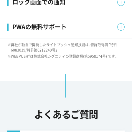
ロック画面での通知
ます。
Androidのロック画面でポップアップ通知が可能です。
PWAの無料サポート
2023年、iOSでのWEBプッシュ通知が対応可能に。それ
※弊社が独自で開発したサイトプッシュ通知技術は、特許取得済「特許
6083039/特許第6212240号」
に伴い、PUSH ONEではPWA化を無料サポートします。
※WEBPUSH®は株式会社シグニティの登録商標(第5958174号) です。
よくあるご質問