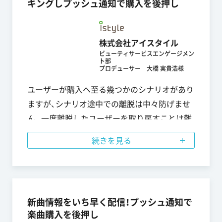
キングしプッシュ通知で購入を後押し
株式会社アイスタイル
ビューティサービスエンゲージメン
ト部
プロデューサー 大橋 実貴浩様
ユーザーが購入へ至る幾つかのシナリオがあり
ますが、シナリオ途中での離脱は中々防げませ
ん。一度離脱したユーザーを取り戻すことは難
しかったのですが、行動履歴を使ったプッシュ
続きを見る
通知によりシナリオから離脱しそうなユーザー
や離脱してしまったユーザーにアプローチする
ことが出来るようになりました。ユーザーに伝
えるべきメッセージを良いタイミングでプッシ
新曲情報をいち早く配信！プッシュ通知で
ュ通知で提供することで購入へとつながってい
楽曲購入を後押し
ます。各商品ごとにターゲットユーザーやシナ